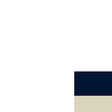
________________
|
________________