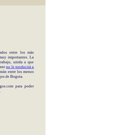
ados entre los más
 muy importantes. La
trabajo, unida a que
ente
no le producirá a
stán entre los menos
gos de Bogota.
gos.com
para poder
.