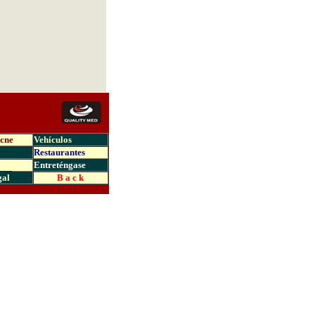
Acne
Vehículos
Restaurantes
Entreténgase
gal
B a c k