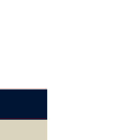
_________________
_________________