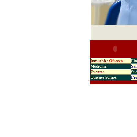
Inmuebles
Ofrezco
Fin
Medicina
Sal
Eventos
Su
Quiénes Somos
Pre