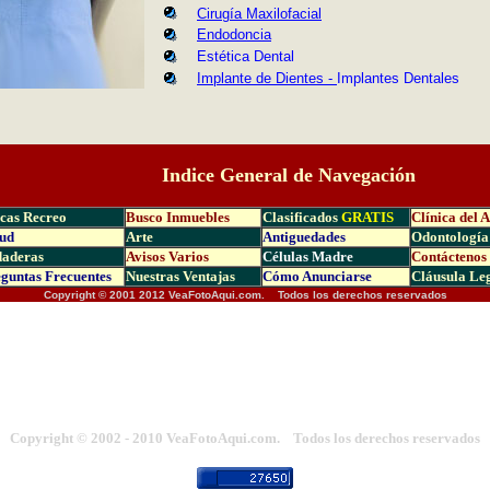
Cirugía Maxilofacial
Endodoncia
Estética Dental
Implante de Dientes -
Implantes Dentales
Indice General de Navegación
cas Recreo
Busco Inmuebles
Clasificados
GRATIS
Clínica del 
ud
Arte
Antiguedades
Odontología
daderas
Avisos Varios
Células Madre
Contáctenos
guntas Frecuen
tes
Nuestras Ventajas
Cómo Anunciarse
Cláusula Le
Copyright © 2001 2012 VeaFotoAqui.com. Todos los derechos reservados
FOTOS DE NUEVA YORK
Copyright © 2002 - 2010 VeaFotoAqui.com. Todos los derechos reservados