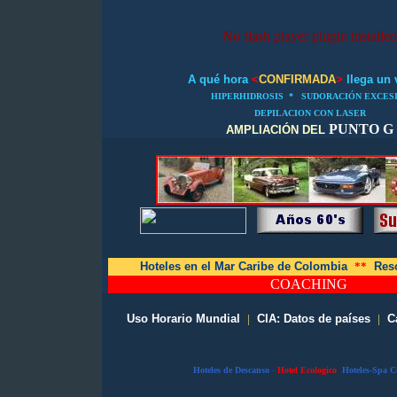
No flash player plugin installed
A qué hora
<
CONFIRMADA
>
llega un 
HIPERHIDROSIS
*
SUDORACIÓN EXCES
DEPILACION CON LASER
PUNTO G
AMPLIACIÓN DEL
Hoteles en el Mar Caribe de Colombia
**
Reso
COACHING
Uso Horario Mundial
|
CIA: Datos de países
|
C
Hoteles de Descanso
-
Hotel Ecologico
Hoteles-Spa C