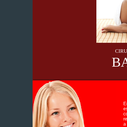
CIRU
B
____________________________________
E
e
c
r