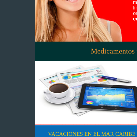
m
f
o
c
Medicamentos p
_____________________________________
VACACIONES EN EL MAR CARIBE