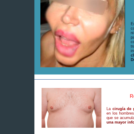
E
c
n
p
c
t
i
c
D
_____________________________________
R
La
cirugía de
en los hombres
que se acumula
una mayor info
_____________________________________