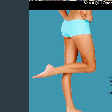
Vea AQUI Oncr
pr
p
c
na