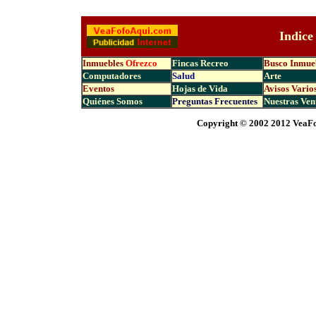
Indice
Inmuebles
Ofrezco
Fincas Recreo
Busco Inmue
Computadores
Salud
Arte
Eventos
Hojas de Vida
Avisos Vario
Quiénes Somos
Preguntas Frecuentes
Nuestras Ven
Copyright © 2002 2012 VeaFo
|