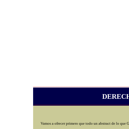
_____________________________________
|
DEREC
____________________________________
Vamos a ofrecer primero que todo un abstract de lo que