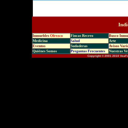
Indi
Inmuebles
Ofrezco
Fincas Recreo
Busco Inmu
Medicina
Salud
Arte
Eventos
Sudaderas
Avisos Vari
Quiénes Somos
Preguntas Frecuen
tes
Nuestras Ve
Copyright © 2001 2010 VeaF