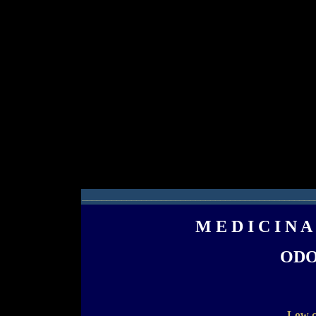
_______________________________________________
M E D I C I N A
ODO
Low c