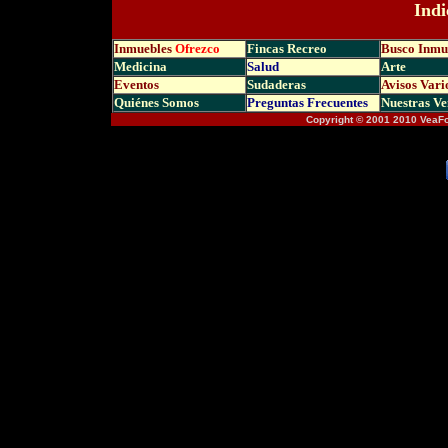
Indi
Inmuebles
Ofrezco
Fincas Recreo
Busco Inmu
Medicina
Salud
Arte
Eventos
Sudaderas
Avisos Vari
Quiénes Somos
Preguntas Frecuen
tes
Nuestras Ve
Copyright © 2001 2010 VeaF