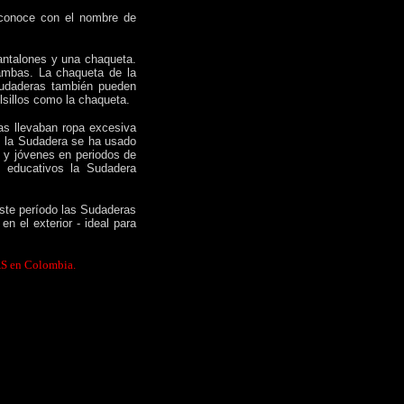
 conoce con el nombre de
antalones y una chaqueta.
 ambas. La chaqueta de la
 Sudaderas también pueden
lsillos como la chaqueta.
tas llevaban ropa excesiva
, la Sudadera se ha usado
 y jóvenes en periodos de
 educativos la Sudadera
este período las Sudaderas
n el exterior - ideal para
AS en Colombia.