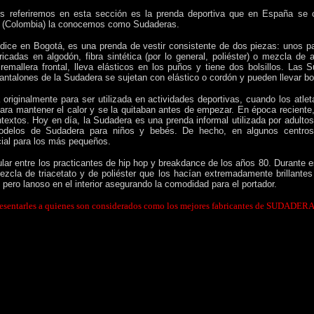
s referiremos en esta sección es la prenda deportiva que en España se
 (Colombia) la conocemos como Sudaderas.
dice en Bogotá, es una prenda de vestir consistente de dos piezas: unos p
icadas en algodón, fibra sintética (por lo general, poliéster) o mezcla de
remallera frontal, lleva elásticos en los puños y tiene dos bolsillos. Las
antalones de la Sudadera se sujetan con elástico o cordón y pueden llevar bo
riginalmente para ser utilizada en actividades deportivas, cuando los atle
para mantener el calor y se la quitaban antes de empezar. En época reciente
extos. Hoy en día, la Sudadera es una prenda informal utilizada por adultos
 modelos de Sudadera para niños y bebés. De hecho, en algunos centros
icial para los más pequeños.
ar entre los practicantes de hip hop y breakdance de los años 80. Durante 
zcla de triacetato y de poliéster que los hacían extremadamente brillantes e
 pero lanoso en el interior asegurando la comodidad para el portador.
resentarles a quienes son considerados como los mejores fabricantes de SUDADER