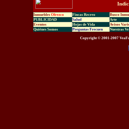
Indi
Inmuebles
Ofrezco
Fincas Recreo
Busco Inmu
PUBLICIDAD
Salud
Arte
Eventos
Hojas de Vida
Avisos Vari
Quiénes Somos
Preguntas Frecuen
Nuestras Ve
Copyright © 2001-2007 VeaFo