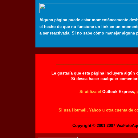
Alguna página puede estar momentáneamente desha
el hecho de que no funcione un link en un momento
a ser reactivada. Si no sabe cómo manejar alguna
_________________________________
Le gustaría que esta página incluyera algú
Si desea hacer cualquier comentar
Si utiliza el
Outlook Express
, 
Si usa Hotmail, Yahoo u otra cuenta de c
________________________________
Copyright © 2001-2007 VeaFo