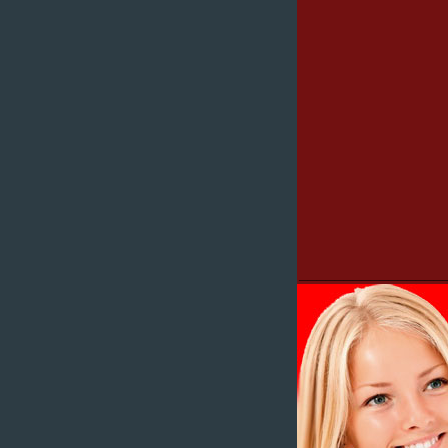
________________