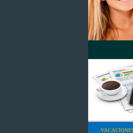
________________
VACACIONES