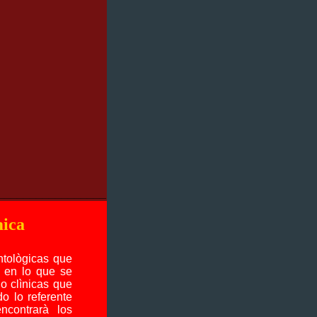
_________________
ica
ntològicas que
s en lo que se
 o clìnicas que
o lo referente
ncontrarà los