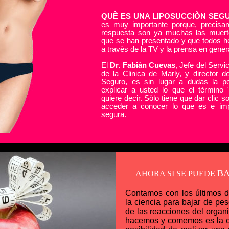
QUÈ ES UNA
LIPOSUCCIÒN SEG
es muy importante porque, precisa
respuesta son ya muchas las muert
que se han presentado y que todos 
a travès de la TV y la prensa en gener
El
Dr. Fabiàn Cuevas
, Jefe del Servi
de la Clinica de Marly, y director 
Seguro, es sin lugar a dudas la p
explicar a usted lo que el tèrmino 
quiere decir. Sòlo tiene que dar clic s
acceder a conocer lo que es e imp
segura.
BA
AHORA SI SE PUEDE
Contamos con los últimos d
la ciencia para bajar de pe
de las reacciones del organ
hacemos y comemos es la cl