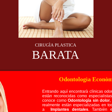
CIRUGÌA PLASTICA
BARATA
__________________________________________________
Odontologìa Econòm
Entrando aquì encontrarà clìnicas odo
estàn reconocidas como especialista
conoce como
Odontologìa sin dolor
,
realmente estàn especializadas en tod
a
Implantes dentales
. Tambièn e