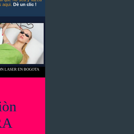
s aquì.
Dè un clic
!
ON LASER EN BOGOTA
iòn
RA