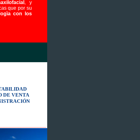
axilofacial
, y
icas que por su
ogìa con los
TABILIDAD
O DE VENTA
NISTRACIÓN
_________________