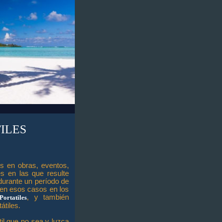
ILES
s en obras, eventos,
s en las que resulte
durante un período de
 en esos casos en los
, y también
ortatiles
átiles.
il que no sea y luzca