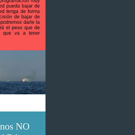
a programación muy
ed pueda bajar de
ed tenga de forma
ecisión de bajar de
s podremos darle la
á el peso que de
s que va a tener
enos NO