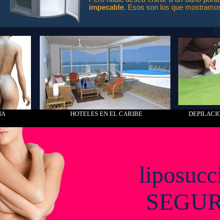
impecable
. Esos son los que mostramo
IA
HOTELES EN EL CARIBE
DEPILACI
liposucc
SEGU