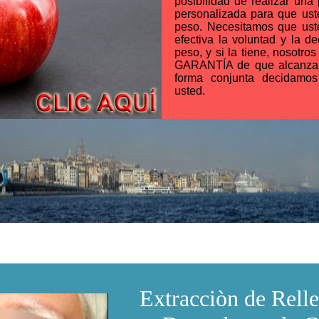
posibilidad de realizar un
personalizada para que ust
peso. Necesitamos que ust
efectiva la voluntad y la d
peso, y si la tiene, nosotro
GARANTÍA de que alcanzar
forma conjunta decidamo
usted.
Extracciòn de Rell