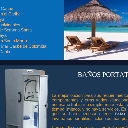
 Caribe
n el Caribe
aya
nolvidables
de Semana Santa
laya
en Santa Marta
l Mar Caribe de Colombia
 Caribe
BAÑOS PORTÁT
La mejor opción para sus requerimiento
campamentos y otras varias situacione
necesario trabajar o simplemente estar, 
tiempo limitado, y no haya servicios. Es
que se hace necesario tener
Baños P
lavamanos portátiles, incluso duchas port
Pero nadie desea entrar a un baño portát