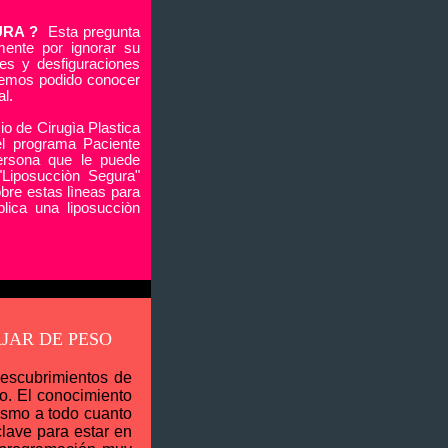
URA
?
Esta pregunta
mente por ignorar su
es y desfiguraciones
hemos podido conocer
al.
cio de Cirugìa Plastica
del programa Paciente
ersona que le puede
"Liposucciòn Segura"
obre estas lìneas para
lica una liposucciòn
JAR DE PESO
escubrimientos de
so. El conocimiento
ismo a todo cuanto
ave para estar en