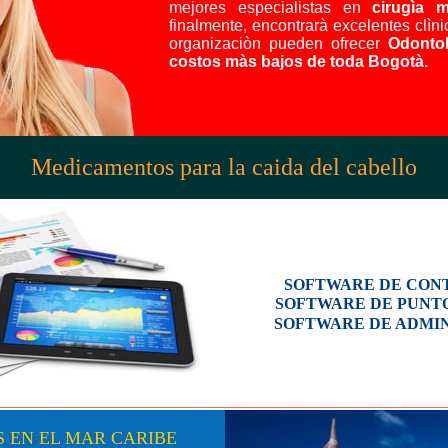
mejores especialistas en
cirugìa m
finalmente, encontrarà excelentes clìn
organizaciòn pueden ofrecer
Odontol
costos màs bajos de toda Bogotà.
Medicamentos para la caida del cabello
SOFTWARE DE CON
SOFTWARE DE PUNT
SOFTWARE DE ADMI
__________________________________________________
 EN EL MAR CARIBE