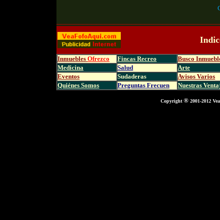
_____________________________________
Indic
Inmuebles
Ofrezco
Fincas Recreo
Busco Inmuebl
Medicina
Salud
Arte
Eventos
Sudaderas
Avisos Varios
Quiénes Somos
Preguntas Frecuen
Nuestras Venta
®
Copyright
2001-2012 Vea
|