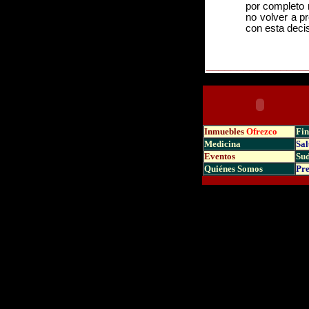
por completo 
no volver a p
con esta deci
________________
Inmuebles
Ofrezco
Fin
Medicina
Sal
Eventos
Su
Quiénes Somos
Pre