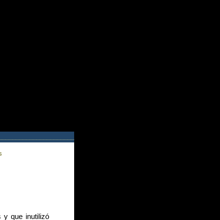
______________________
S
 que inutilizó