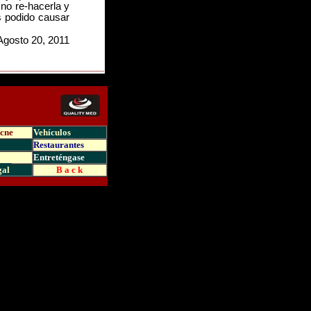
no re-hacerla y
s podido causar
Agosto 20, 2011
_________________
Acne
Vehículos
Restaurantes
Entreténgase
gal
B a c k