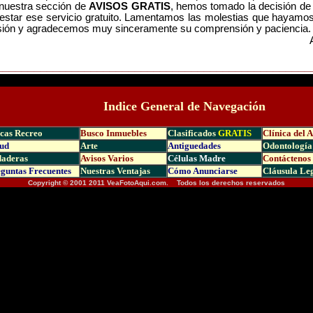
nuestra sección de
AVISOS GRATIS
, hemos tomado la decisión de 
restar ese servicio gratuito. Lamentamos las molestias que hayamo
sión y agradecemos muy sinceramente su comprensión y paciencia.
__________________________________________________
Indice General de Navegación
cas Recreo
Busco Inmuebles
Clasificados
GRATIS
Clínica del 
ud
Arte
Antiguedades
Odontología
daderas
Avisos Varios
Células Madre
Contáctenos
guntas Frecuen
tes
Nuestras Ventajas
Cómo Anunciarse
Cláusula Le
Copyright © 2001 2011 VeaFotoAqui.com. Todos los derechos reservados