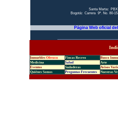
Santa Marta
:
PBX: 
Bogotá
:
Carrera 9ª. No. 80-15
Página Web oficial de
|
____________________________
Indi
Inmuebles
Ofrezco
Fincas Recreo
Busco Inmu
Medicina
Salud
Arte
Eventos
Sudaderas
Avisos Vari
Quiénes Somos
Preguntas Frecuen
tes
Nuestras Ve