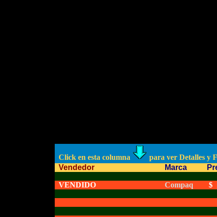
Click en esta columna
para ver Detalles y 
Vendedor
Marca
Pr
VENDIDO
Compaq
$ 