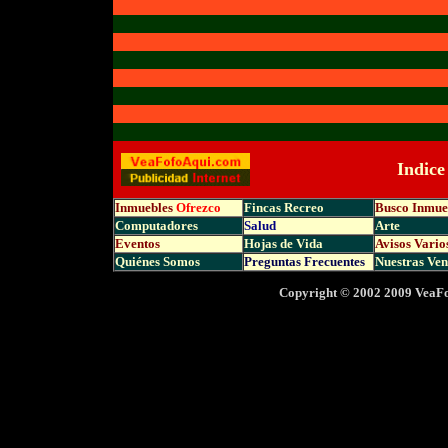
Indice
Inmuebles
Ofrezco
Fincas Recreo
Busco Inmue
Computadores
Salud
Arte
Eventos
Hojas de Vida
Avisos Vario
Quiénes Somos
Preguntas Frecuentes
Nuestras Ven
Copyright © 2002 2009 VeaFo