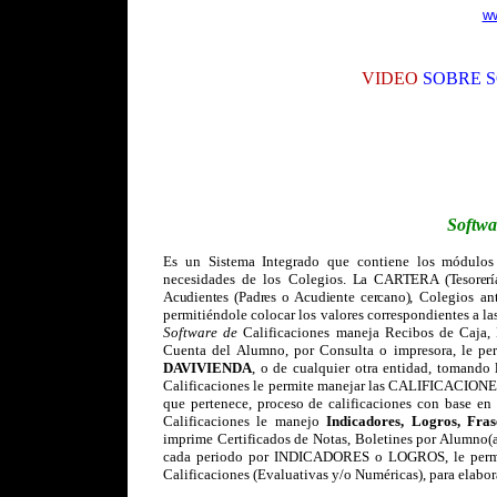
ww
VIDEO
SOBRE S
Softwa
Es un Sistema Integrado que contiene los módulos A
necesidades de los Colegios.
La CARTERA (Tesorerí
Acudientes (Padres o Acudiente cercano)
, Colegios an
permitiéndole colocar los valores correspondientes a la
Software de
Calificaciones
maneja Recibos de Caja, N
Cuenta del Alumno, por Consulta o impresora,
le pe
DAVIVIENDA
, o de cualquier otra entidad, tomando 
Calificaciones le permite manejar las CALIFICACIONES,
que pertenece, proceso de calificaciones con base en
Calificaciones
le manejo
Indicadores, Logros, Fra
imprime Certificados de Notas, Boletines por Alumno(a),
cada periodo por INDICADORES o LOGROS,
le perm
Calificaciones (Evaluativas y/o Numéricas), para elabora