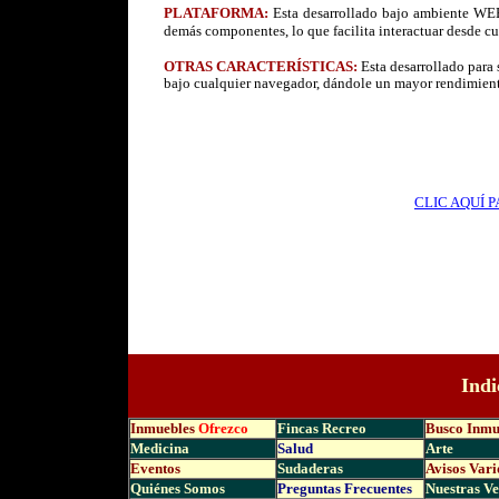
PLATAFORMA:
Esta desarrollado bajo ambiente WEB
demás componentes, lo que facilita interactuar desde cu
OTRAS CARACTERÍSTICAS:
Esta desarrollado para
bajo cualquier navegador, dándole un mayor rendimient
CLIC AQUÍ 
Indi
Inmuebles
Ofrezco
Fincas Recreo
Busco Inmu
Medicina
Salud
Arte
Eventos
Sudaderas
Avisos Vari
Quiénes Somos
Preguntas Frecuen
tes
Nuestras Ve