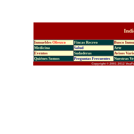
Indi
Inmuebles
Ofrezco
Fincas Recreo
Busco Inmu
Medicina
Salud
Arte
Eventos
Sudaderas
Avisos Vari
Quiénes Somos
Preguntas Frecuen
tes
Nuestras Ve
Copyright © 2001 2012 VeaF