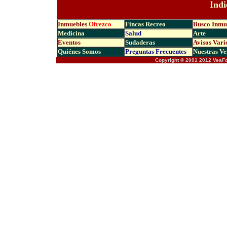
Indi
Inmuebles
Ofrezco
Fincas Recreo
Busco Inmu
Medicina
Salud
Arte
Eventos
Sudaderas
Avisos Vari
Quiénes Somos
Preguntas Frecuen
tes
Nuestras Ve
Copyright © 2001 2012 VeaF