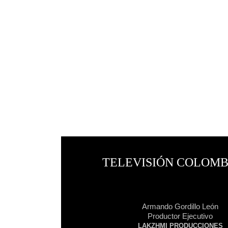
|
TELEVISIÓN COLOM
|
|
|
Armando Gordillo León
Productor Ejecutivo
LAKZHMI PRODUCCIONES