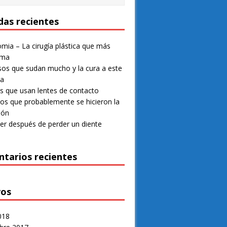
das recientes
mia – La cirugía plástica que más
rma
os que sudan mucho y la cura a este
ma
 que usan lentes de contacto
os que probablemente se hicieron la
ión
er después de perder un diente
tarios recientes
vos
018