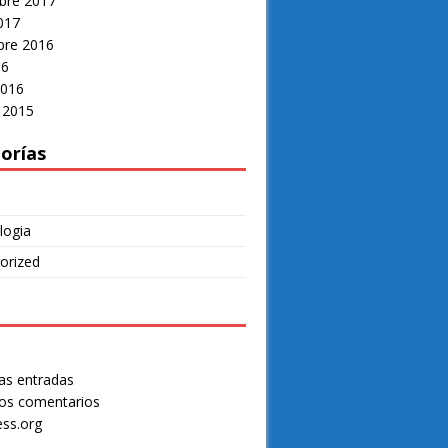
bre 2017
017
re 2016
16
2016
 2015
orías
logia
orized
as entradas
os comentarios
ss.org