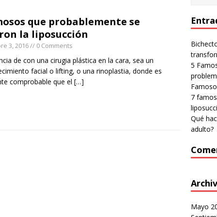
Entra
mosos que probablemente se
ron la liposucción
Bichecto
re 3, 2016
// 0 Comments
transfo
ncia de con una cirugia plástica en la cara, sea un
5 Famos
cimiento facial o lifting, o una rinoplastia, donde es
proble
nte comprobable que el
[…]
Famosos
7 famos
liposucc
Qué hac
adulto?
Comen
Archi
Mayo 2