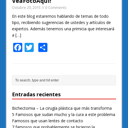
VeaFotoAqui!
Octubre 20, 2015
// 0 Comments
En este blog estaremos hablando de temas de todo
tipo, recibiendo sugerencias de ustedes y artículos de
expertos. Además tenemos una primicia que interesará
a
[…]
F
T
S
ac
w
h
e
itt
ar
b
er
e
o
o
Entradas recientes
k
Bichectomia – La cirugía plástica que más transforma
5 Famosos que sudan mucho y la cura a este problema
Famosos que usan lentes de contacto
7 famosos que probablemente se hicieron la