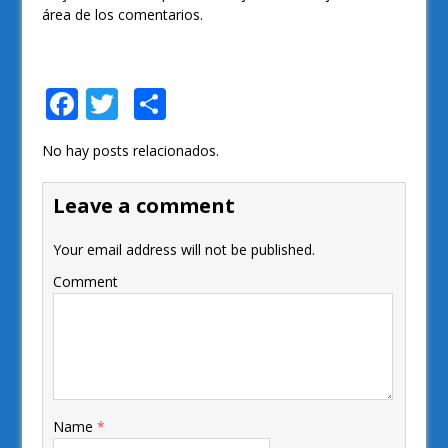
área de los comentarios.
F
T
S
ac
w
h
No hay posts relacionados.
e
itt
ar
b
er
e
Leave a comment
o
Your email address will not be published.
o
Comment
k
Name
*