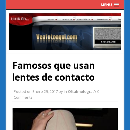
MENU
Famosos que usan
lentes de contacto
Posted on
Enero 29, 2017
by
in
Oftalmologia
// 0
Comments