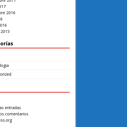
bre 2017
017
re 2016
16
2016
 2015
orías
logia
orized
as entradas
os comentarios
ss.org