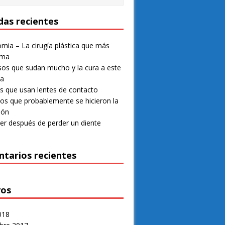
das recientes
mia – La cirugía plástica que más
rma
os que sudan mucho y la cura a este
ma
 que usan lentes de contacto
os que probablemente se hicieron la
ión
er después de perder un diente
tarios recientes
vos
018