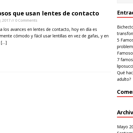
Entra
sos que usan lentes de contacto
, 2017
// 0 Comments
Bichecto
 a los avances en lentes de contacto, hoy en día es
transfo
ente cómodo y fácil usar lentillas en vez de gafas, y en
5 Famos
s
[…]
proble
Famosos
7 famos
liposucc
Qué hac
adulto?
Comen
Archi
Mayo 2