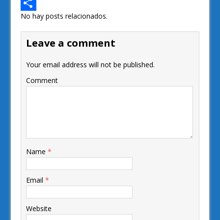
a
T
No hay posts relacionados.
c
w
S
e
i
h
Leave a comment
b
t
a
Your email address will not be published.
o
t
r
Comment
o
e
e
k
r
Name
*
Email
*
Website